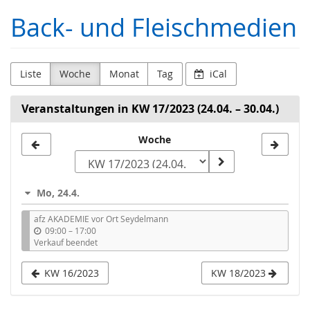
Zum
Back- und Fleischmedien
Haupt-
Inhalt
springen
Liste
Woche
Monat
Tag
iCal
Veranstaltungen in KW 17/2023 (24.04. – 30.04.)
Woche
Woche
zur
Anzeige
Mo, 24.4.
auswählen
afz AKADEMIE vor Ort Seydelmann
b
09:00
–
17:00
i
Verkauf beendet
s
KW 16/2023
KW 18/2023